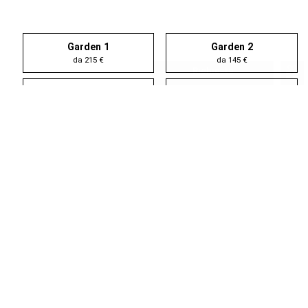
Garden 1
Garden 2
da 215 €
da 145 €
Garden 3
Living 1
da 235 €
da 145 €
Living 2
Living 3
da 145 €
da 145 €
Living 4
Panorama
da 145 €
da 175 €
… lasciarsi coccolare!
Non rinunciare ai tuoi
sogni: continua a dormire!